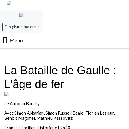
Enregistrer ma carte
Menu
Accueil
La Bataille de Gaulle :
Les Films
L’âge de fer
Les séances
Evenement
de Antonin Baudry
Avec Simon Abkarian, Simon Russell Beale, Florian Lesieur,
Mon panier
Benoît Magimel, Mathieu Kassovitz
France | Thriller, Historique | 2h40