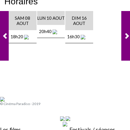
Horaires
SAM 08
LUN 10 AOUT
DIM 16
AOUT
AOUT
20h40
18h20
16h30
© Cinéma Paradiso - 2019
Les films
Festivals / séances