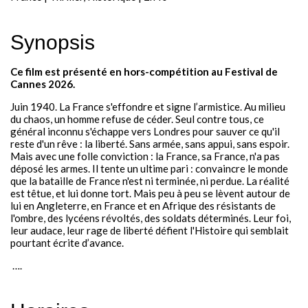
Festival - soirée
Synopsis
Contact / Infos
Ce film est présenté en hors-compétition au Festival de
Mon compte
Cannes 2026.
Juin 1940. La France s'effondre et signe l’armistice. Au milieu
du chaos, un homme refuse de céder. Seul contre tous, ce
général inconnu s'échappe vers Londres pour sauver ce qu'il
reste d'un rêve : la liberté. Sans armée, sans appui, sans espoir.
Mais avec une folle conviction : la France, sa France, n'a pas
déposé les armes. Il tente un ultime pari : convaincre le monde
que la bataille de France n'est ni terminée, ni perdue. La réalité
est têtue, et lui donne tort. Mais peu à peu se lèvent autour de
lui en Angleterre, en France et en Afrique des résistants de
l'ombre, des lycéens révoltés, des soldats déterminés. Leur foi,
leur audace, leur rage de liberté défient l'Histoire qui semblait
pourtant écrite d’avance.
….