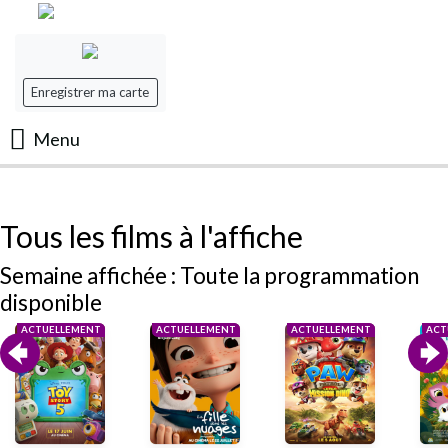
Enregistrer ma carte
Menu
Accueil
Tous les films à l'affiche
Les Films
Semaine affichée : Toute la programmation
disponible
Les séances
ACTUELLEMENT
ACTUELLEMENT
ACTUELLEMENT
ACT
Evenement
Mon panier