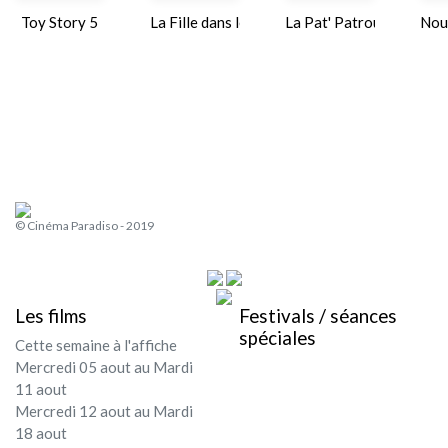
Festival - soirée
Toy Story 5
La Fille dans les nuages
La Pat' Patrouille : Le f
Nou
Contact / Infos
Mon compte
© Cinéma Paradiso - 2019
Les films
Festivals / séances
spéciales
Cette semaine à l'affiche
Mercredi 05 aout au Mardi
11 aout
Mercredi 12 aout au Mardi
18 aout