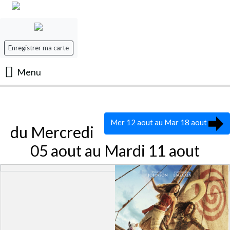
Enregistrer ma carte
Menu
Accueil
Mer 12 aout au Mar 18 aout
Les Films
du Mercredi
05 aout au Mardi 11 aout
Les séances
Evenement
Mon panier