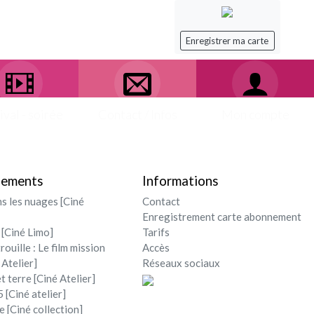
Enregistrer ma carte
ival - soirée
Contact / Infos
Mon compte
nements
Informations
ns les nuages [Ciné
Contact
Enregistrement carte abonnement
 [Ciné Limo]
Tarifs
rouille : Le film mission
Accès
 Atelier]
Réseaux sociaux
et terre [Ciné Atelier]
 [Ciné atelier]
e [Ciné collection]