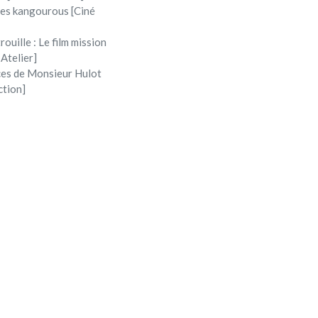
 les kangourous [Ciné
rouille : Le film mission
 Atelier]
ces de Monsieur Hulot
ction]