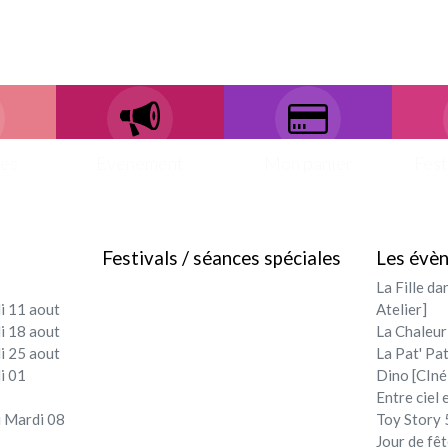
ces
Evenement
Mon panier
Fest
Festivals / séances spéciales
Les évè
La Fille da
i 11 aout
Atelier]
i 18 aout
La Chaleur
i 25 aout
La Pat' Pat
i 01
Dino [CIné
Entre ciel 
 Mardi 08
Toy Story 5
Jour de fêt