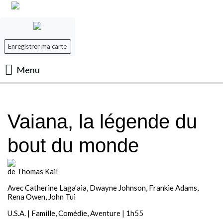
Enregistrer ma carte
Menu
Accueil
Vaiana, la légende du
Les Films
bout du monde
Les séances
de Thomas Kail
Evenement
Avec Catherine Laga'aia, Dwayne Johnson, Frankie Adams,
Rena Owen, John Tui
Mon panier
U.S.A. | Famille, Comédie, Aventure | 1h55