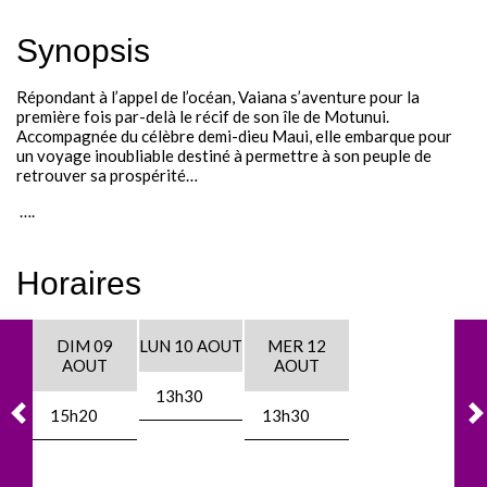
Festival - soirée
Synopsis
Contact / Infos
Répondant à l’appel de l’océan, Vaiana s’aventure pour la
première fois par-delà le récif de son île de Motunui.
Mon compte
Accompagnée du célèbre demi-dieu Maui, elle embarque pour
un voyage inoubliable destiné à permettre à son peuple de
retrouver sa prospérité…
….
Horaires
DIM 09
LUN 10 AOUT
MER 12
AOUT
AOUT
13h30
15h20
13h30