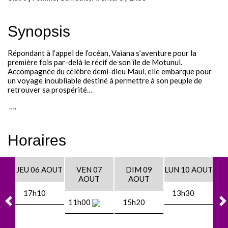
Festival - soirée
Synopsis
Contact / Infos
Répondant à l’appel de l’océan, Vaiana s’aventure pour la
Mon compte
première fois par-delà le récif de son île de Motunui.
Accompagnée du célèbre demi-dieu Maui, elle embarque pour
un voyage inoubliable destiné à permettre à son peuple de
retrouver sa prospérité…
….
Horaires
JEU 06 AOUT
VEN 07
DIM 09
LUN 10 AOUT
AOUT
AOUT
17h10
13h30
11h00
15h20
1