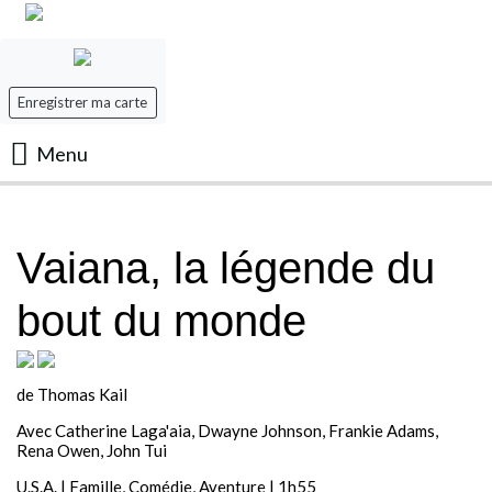
Enregistrer ma carte
Menu
Accueil
Vaiana, la légende du
Les Films
bout du monde
Les séances
Evenement
de Thomas Kail
Avec Catherine Laga'aia, Dwayne Johnson, Frankie Adams,
Mon panier
Rena Owen, John Tui
U.S.A. | Famille, Comédie, Aventure | 1h55