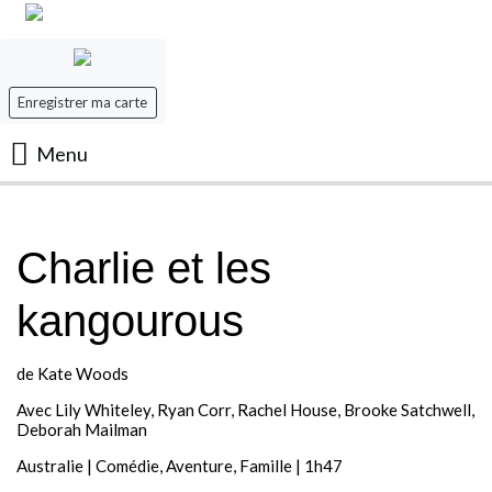
Enregistrer ma carte
Menu
Accueil
Charlie et les
Les Films
kangourous
Les séances
de Kate Woods
Evenement
Avec Lily Whiteley, Ryan Corr, Rachel House, Brooke Satchwell,
Deborah Mailman
Mon panier
Australie | Comédie, Aventure, Famille | 1h47