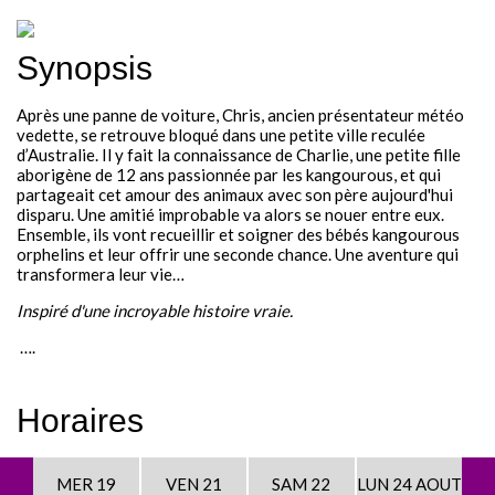
Festival - soirée
Synopsis
Contact / Infos
Après une panne de voiture, Chris, ancien présentateur météo
Mon compte
vedette, se retrouve bloqué dans une petite ville reculée
d’Australie. Il y fait la connaissance de Charlie, une petite fille
aborigène de 12 ans passionnée par les kangourous, et qui
partageait cet amour des animaux avec son père aujourd'hui
disparu. Une amitié improbable va alors se nouer entre eux.
Ensemble, ils vont recueillir et soigner des bébés kangourous
orphelins et leur offrir une seconde chance. Une aventure qui
transformera leur vie…
Inspiré d'une incroyable histoire vraie.
….
Horaires
MER 19
VEN 21
SAM 22
LUN 24 AOUT