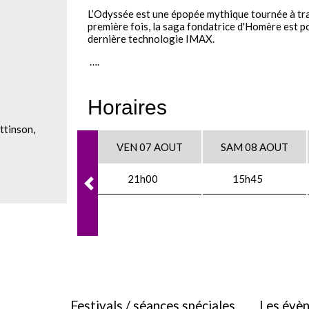
L’Odyssée est une épopée mythique tournée à trav
première fois, la saga fondatrice d'Homère est p
dernière technologie IMAX.
….
Horaires
ttinson,
VEN 07 AOUT
SAM 08 AOUT
21h00
15h45
Festivals / séances spéciales
Les évè