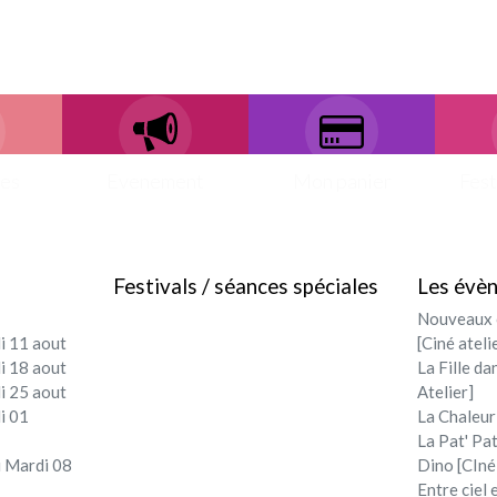
ces
Evenement
Mon panier
Fest
Festivals / séances spéciales
Les évè
Nouveaux c
i 11 aout
[Ciné ateli
i 18 aout
La Fille da
i 25 aout
Atelier]
i 01
La Chaleur
La Pat' Pat
 Mardi 08
Dino [CIné
Entre ciel 