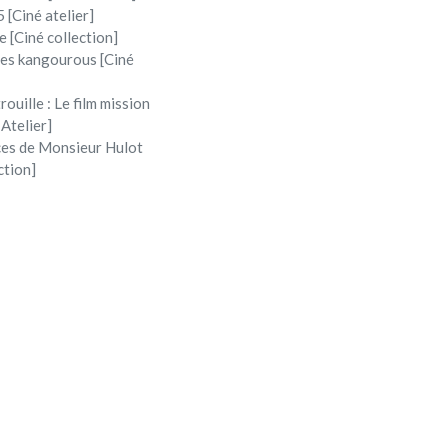
 [Ciné atelier]
e [Ciné collection]
 les kangourous [Ciné
rouille : Le film mission
 Atelier]
ces de Monsieur Hulot
ction]