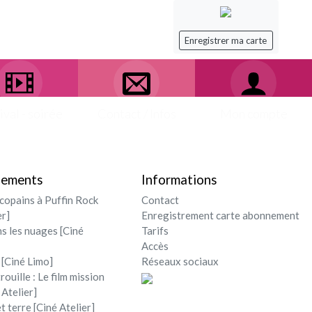
Enregistrer ma carte
ival - soirée
Contact / Infos
Mon compte
nements
Informations
opains à Puffin Rock
Contact
er]
Enregistrement carte abonnement
ns les nuages [Ciné
Tarifs
Accès
 [Ciné Limo]
Réseaux sociaux
rouille : Le film mission
 Atelier]
et terre [Ciné Atelier]