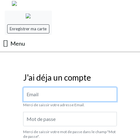
Enregistrer ma carte
Menu
Accueil
J'ai déja un compte
Les Films
Adresse Email
Les séances
Merci de saissir votre adresse Email.
Evenement
Mot de passe
Mon panier
Merci de saissir votre mot de passe dans le champ "Mot
de passe".