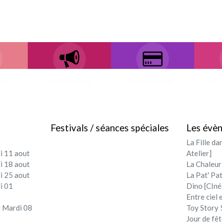
ces
Evenement
Mon panier
Fest
Festivals / séances spéciales
Les évè
La Fille da
i 11 aout
Atelier]
i 18 aout
La Chaleur
i 25 aout
La Pat' Pat
i 01
Dino [CIné
Entre ciel 
 Mardi 08
Toy Story 5
Jour de fêt