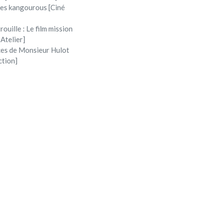
 les kangourous [Ciné
rouille : Le film mission
 Atelier]
ces de Monsieur Hulot
ction]