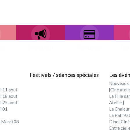
ces
Evenement
Mon panier
Fest
Festivals / séances spéciales
Les évè
Nouveaux c
i 11 aout
[Ciné ateli
i 18 aout
La Fille da
i 25 aout
Atelier]
i 01
La Chaleur
La Pat' Pat
 Mardi 08
Dino [CIné
Entre ciel 