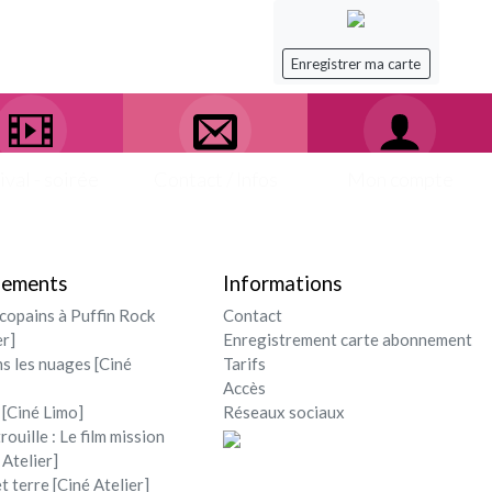
Enregistrer ma carte
ival - soirée
Contact / Infos
Mon compte
nements
Informations
opains à Puffin Rock
Contact
er]
Enregistrement carte abonnement
ns les nuages [Ciné
Tarifs
Accès
 [Ciné Limo]
Réseaux sociaux
rouille : Le film mission
 Atelier]
et terre [Ciné Atelier]