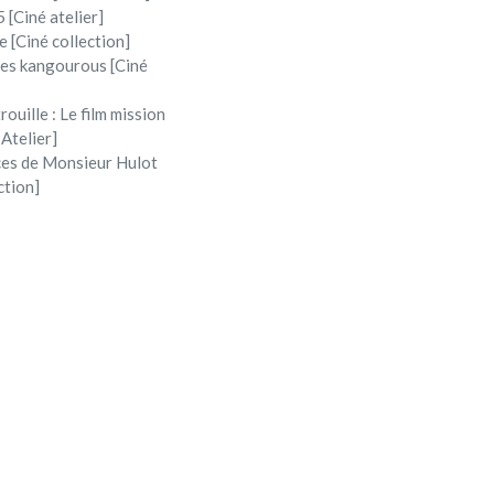
 [Ciné atelier]
e [Ciné collection]
 les kangourous [Ciné
rouille : Le film mission
 Atelier]
ces de Monsieur Hulot
ction]