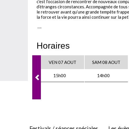
c’est l’occasion de rencontrer de nouveaux compag
d’étranges circonstances. Accompagnée de tous s
le retrouver avant qu’une grande tempête frappe l
la force et la vie pourra ainsi continuer sur la pe
….
Horaires
VEN 07 AOUT
SAM 08 AOUT
15h00
14h00
Festivals / séances spéciales
Les évè