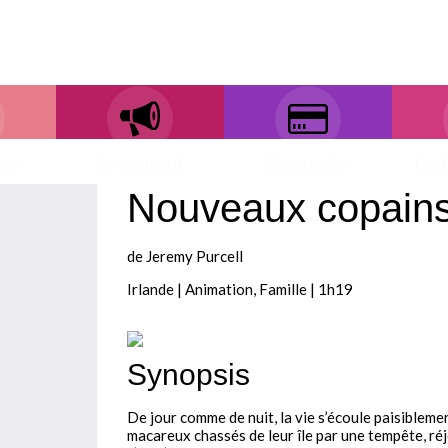
ces
Evenement
Mon panier
Fest
Nouveaux copains
de Jeremy Purcell
Irlande | Animation, Famille | 1h19
Synopsis
De jour comme de nuit, la vie s’écoule paisiblemen
macareux chassés de leur île par une tempête, réjo