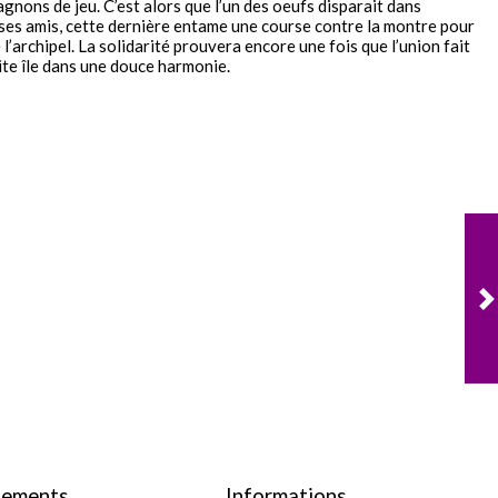
nons de jeu. C’est alors que l’un des oeufs disparait dans
es amis, cette dernière entame une course contre la montre pour
’archipel. La solidarité prouvera encore une fois que l’union fait
tite île dans une douce harmonie.
nements
Informations